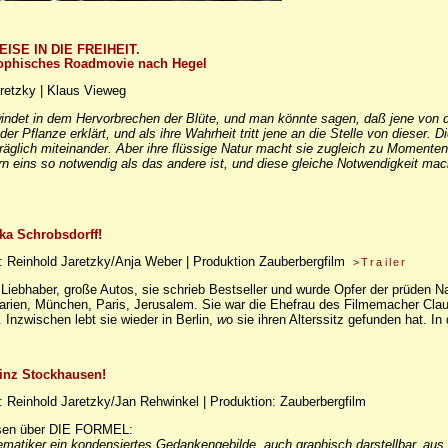
ISE IN DIE FREIHEIT.
sophisches Roadmovie nach Hegel
retzky | Klaus Vieweg
ndet in dem Hervorbrechen der Blüte, und man könnte sagen, daß jene von dies
der Pflanze erklärt, und als ihre Wahrheit tritt jene an die Stelle von dieser
räglich miteinander. Aber ihre flüssige Natur macht sie zugleich zu Momenten 
ern eins so notwendig als das andere ist, und diese gleiche Notwendigkeit m
ika Schrobsdorff!
: Reinhold Jaretzky/Anja Weber | Produktion Zauberbergfilm
>Trailer
 Liebhaber, große Autos, sie schrieb Bestseller und wurde Opfer der prüden Na
garien, München, Paris, Jerusalem. Sie war die Ehefrau des Filmemacher Cl
Inzwischen lebt sie wieder in Berlin,
w
o sie ihren Alterssitz gefunden hat. I
einz Stockhausen!
 Reinhold Jaretzky/Jan Rehwinkel | Produktion: Zauberbergfilm
usen über DIE FORMEL:
ematiker ein kondensiertes Gedankengebilde, auch graphisch darstellbar, a