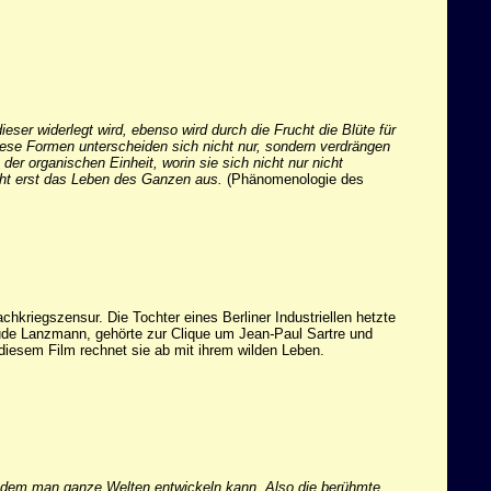
er widerlegt wird, ebenso wird durch die Frucht die Blüte für
. Diese Formen unterscheiden sich nicht nur, sondern verdrängen
der organischen Einheit, worin sie sich nicht nur nicht
acht erst das Leben des Ganzen aus.
(Phänomenologie des
chkriegszensur. Die Tochter eines Berliner Industriellen hetzte
aude Lanzmann, gehörte zur Clique um Jean
-
Paul Sartre und
n diesem Film rechnet sie ab mit ihrem wilden Leben.
us dem man ganze Welten entwickeln kann. Also die berühmte