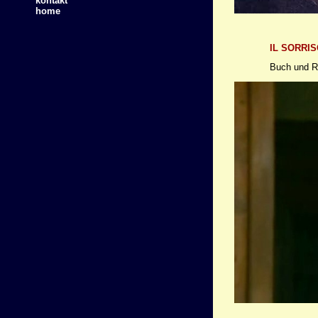
kontakt
home
IL SORRI
Buch und Re