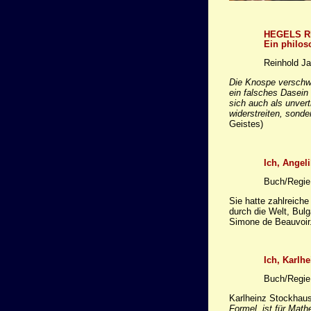
HEGELS RE
Ein philo
Reinhold Ja
Die Knospe verschwi
ein falsches Dasein 
sich auch als unvert
widerstreiten, sond
Geistes)
Ich, Angel
Buch/Regie
Sie hatte zahlreiche
durch die Welt, Bul
Simone de Beauvoir. 
Ich, Karlh
Buch/Regie:
Karlheinz Stockha
Formel ist für Math