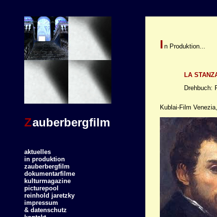
I
n Produktion...
LA STANZ
Drehbuch: R
Kublai-Film Venezia
Zauberbergfilm
aktuelles
in produktion
zauberbergfilm
dokumentarfilme
kulturmagazine
picturepool
reinhold jaretzky
impressum
& datenschutz