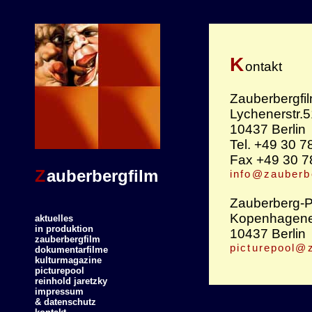
K
ontakt
Zauberbergfi
Lychenerstr.5
10437 Berlin
Tel. +49 30 
Fax +49 30 
Z
auberbergfilm
info@zauberb
Zauberberg-P
Kopenhagener
aktuelles
in produktion
10437 Berlin
zauberbergfilm
picturepool@
dokumentarfilme
kulturmagazine
picturepool
reinhold jaretzky
impressum
& datenschutz